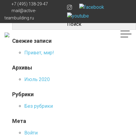
Навигация
110
+7 (495) 138-29-47
Найти:
mail@active-
по
teambuilding.ru
записям
Свежие записи
Привет, мир!
Архивы
Июль 2020
Рубрики
Без рубрики
Мета
Войти