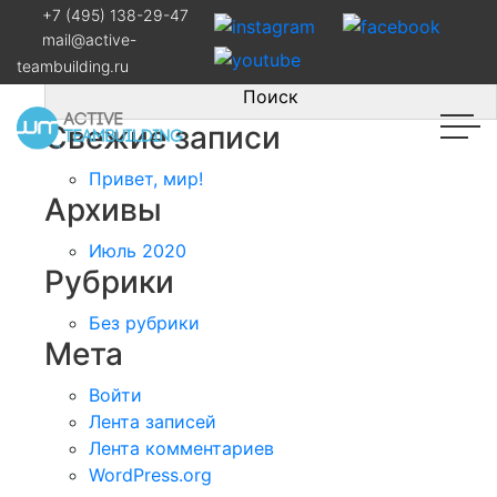
Навигация
Грасс парк отель — Талдом
+7 (495) 138-29-47
Найти:
mail@active-
по
teambuilding.ru
записям
Свежие записи
Привет, мир!
Архивы
Июль 2020
Рубрики
Без рубрики
Мета
Войти
Лента записей
Лента комментариев
WordPress.org