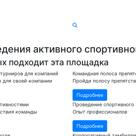
едения активного спортивно
х подходит эта площадка
турниров для компаний
Командная полоса препят
р для своей компании
Пройди полосу препятств
Подробнее
ктивностями
Проведение спортивного 
йствия команды
Опыт профессионалов
Подробнее
роде
Корпоративный тимбилдин