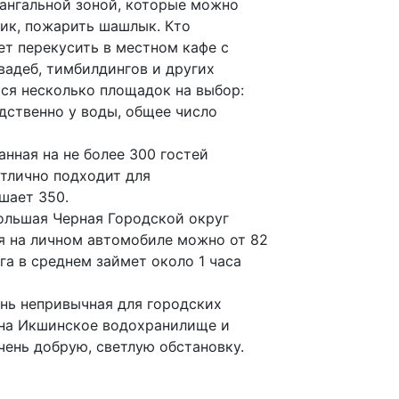
ангальной зоной, которые можно
ник, пожарить шашлык. Кто
т перекусить в местном кафе с
вадеб, тимбилдингов и других
я несколько площадок на выбор:
дственно у воды, общее число
анная на не более 300 гостей
отлично подходит для
шает 350.
ольшая Черная Городской округ
 на личном автомобиле можно от 82
а в среднем займет около 1 часа
нь непривычная для городских
 на Икшинское водохранилище и
ень добрую, светлую обстановку.