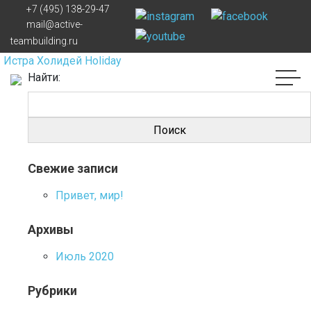
+7 (495) 138-29-47
Навигация по записям
mail@active-
teambuilding.ru
Истра Холидей Holiday
Найти:
Свежие записи
Привет, мир!
Архивы
Июль 2020
Рубрики