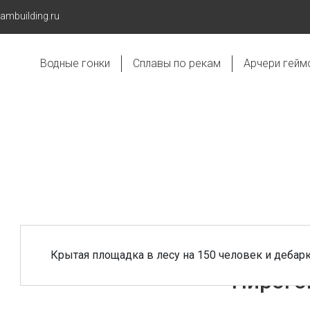
eambuilding.ru
Водные гонки
Сплавы по рекам
Арчери гейм
Крытая площадка в лесу на 150 человек и дебарк
Пирого