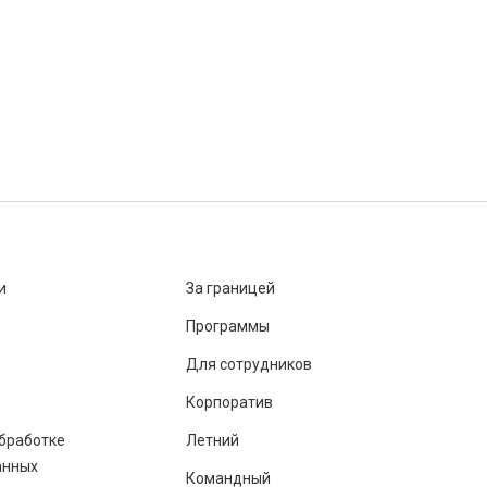
и
За границей
Программы
Для сотрудников
Корпоратив
бработке
Летний
анных
Командный