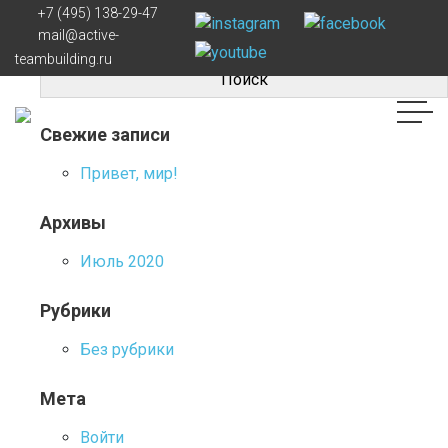
Навигация
Отель Radisson — Завидово
+7 (495) 138-29-47
Найти:
mail@active-
по
teambuilding.ru
записям
Свежие записи
Привет, мир!
Архивы
Июль 2020
Рубрики
Без рубрики
Мета
Войти