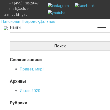
+7 (495) 138-29-47
Навигация по записям
mail@active-
teambuilding.ru
Пансионат Петрово-Дальнее
Найти:
Свежие записи
Привет, мир!
Архивы
Июль 2020
Рубрики