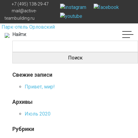
+7 (495) 138-29-47
Навигация по записям
mail@active-
teambuilding.ru
Парк-отель Орловский
Найти:
Свежие записи
Привет, мир!
Архивы
Июль 2020
Рубрики