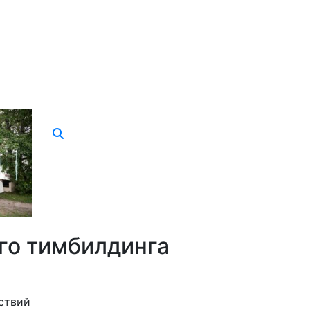
го тимбилдинга
ствий