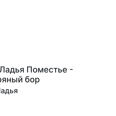
Ладья Поместье -
ряный бор
Ладья