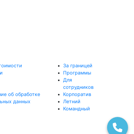
тоимости
За границей
и
Программы
ы
Для
и
сотрудников
ие об обработке
Корпоратив
льных данных
Летний
Командный