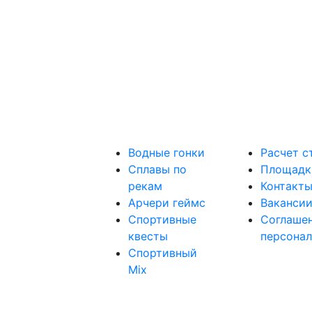
Водные гонки
Расчет с
Сплавы по
Площадк
рекам
Контакт
Арчери геймс
Ваканси
Спортивные
Соглашен
квесты
персона
Спортивный
Mix