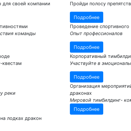
р для своей компании
Пройди полосу препятств
Подробнее
ктивностями
Проведение спортивного 
йствия команды
Опыт профессионалов
Подробнее
роде
Корпоративный тимбилдин
г-квестам
Участвуйте в эмоциональ
Подробнее
Организация мероприяти
у реки
драконах
Мировой тимбилдинг- ком
Подробнее
на лодках дракон