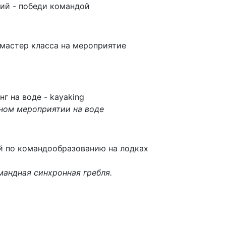
ий - победи командой
мастер класса на мероприятие
г на воде - kayaking
ном мероприятии на воде
й по командообразованию на лодках
андная синхронная гребля.