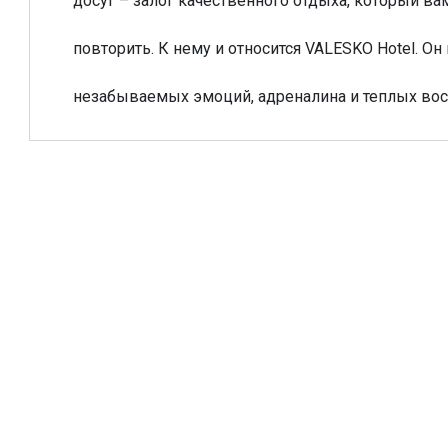
досуг – залог качественного отдыха, который вам
повторить. К нему и относится VALESKO Hotel. О
незабываемых эмоций, адреналина и теплых во