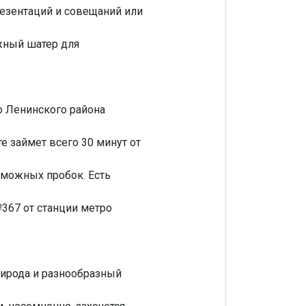
езентаций и совещаний или
жный шатер для
о Ленинского района
е займет всего 30 минут от
зможных пробок. Есть
№367 от станции метро
рирода и разнообразный