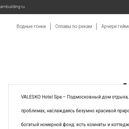
eambuilding.ru
Водные гонки
Сплавы по рекам
Арчери гейм
VALESKO Hotel Spa – Подмосковный дом отдыха,
проблемах, наслаждаясь безумно красивой приро
богатый номерной фонд: есть комнаты и коттедж