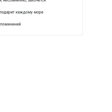
, несомненно, захочется
н подарит каждому море
споминаний.