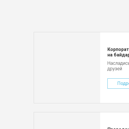
Корпорат
на байда
Насладись
друзей
Подр