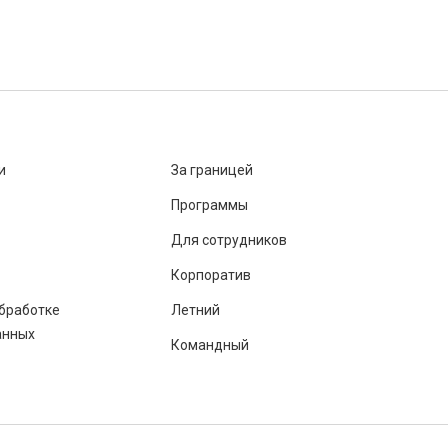
и
За границей
Программы
Для сотрудников
Корпоратив
бработке
Летний
анных
Командный