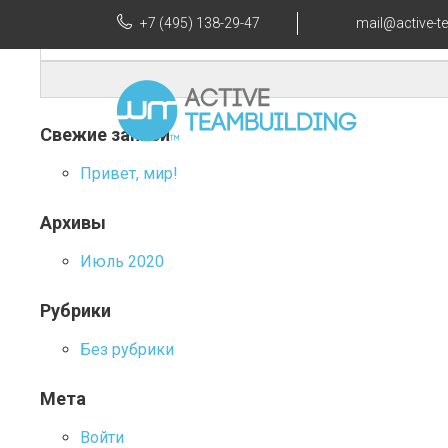
Навигация
Корпоративные мероприятие на воде байдарках
+7 (495) 138-29-47
mail@active-t
Найти:
по
записям
Свежие записи
Привет, мир!
Архивы
Июль 2020
Рубрики
Без рубрики
Мета
Войти