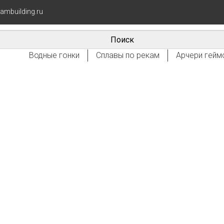
eambuilding.ru
Водные гонки
Сплавы по рекам
Арчери гейм