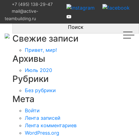
Навигация
Корпоративный водный биатлон
+7 (495) 138-29-47
Найти:
mail@active-
по
teambuilding.ru
записям
Свежие записи
Привет, мир!
Архивы
Июль 2020
Рубрики
Без рубрики
Мета
Войти
Лента записей
Лента комментариев
WordPress.org