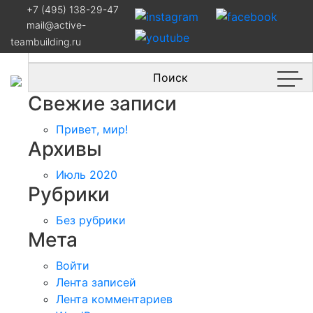
Навигация
Организация мероприятий по
+7 (495) 138-29-47
командообразованию на лодках драконах
mail@active-
по
Найти:
teambuilding.ru
записям
Свежие записи
Привет, мир!
Архивы
Июль 2020
Рубрики
Без рубрики
Мета
Войти
Лента записей
Лента комментариев