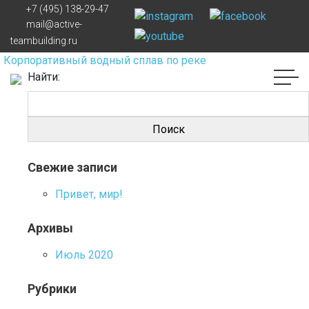
+7 (495) 138-29-47
Навигация по записям
mail@active-
teambuilding.ru
Корпоративный водный сплав по реке
Найти:
Свежие записи
Привет, мир!
Архивы
Июль 2020
Рубрики