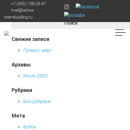
Навигация
Владимир
+7 (495) 138-29-47
Найти:
mail@active-
по
teambuilding.ru
записям
Свежие записи
Привет, мир!
Архивы
Июль 2020
Рубрики
Без рубрики
Мета
Войти